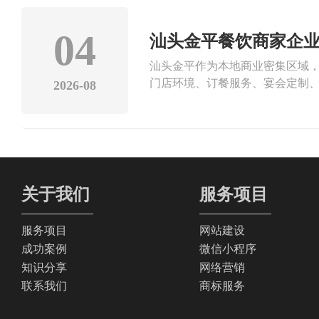
考察。汕头市盛大文化传播有限公
正规持证网络服务商。公司手握
04
汕头金平餐饮商家企业
代理资质。多年来深耕本地市场
汕头金平作为本地商业密集区域
牌积淀与靠谱服务，在本地行业
门店环境、订餐服务、宴会定制、
模板制作，专注定制化品牌网站
2026-08
到店，提升门店线上引流能力。金
体，定制专属设计方案，网站兼
结合门店地址、营业范围、特色
询路径，优化页面加载速度与移
更新门店实拍、食客体验、宴会
升自然搜索排名，避免速成违规
有正规ICP增值电信经营资质与
关于我们
服务项目
为金平餐饮商家提供精细化SEO
服务项目
网站建设
成功案例
微信小程序
知识分享
网络营销
联系我们
商标服务