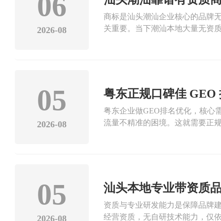
06
运维体系，具备合规商标代理资
商标是汕头潮汕企业核心的品牌
本地企业小程序官网搭建服务，
关重要。当下潮汕本地大量无资
术实力与贴心的本地服务，为企
2026-08
下巨大隐患。汕头潮汕企业办理
服务流程、成熟的风险防控体系
属清晰、可正常使用。汕头潮汕
化传播有限公司，深耕汕头潮汕互
增值电信经营许可证与官方备案
05
粤东正规口碑佳 GE
识产权服务团队，深耕潮汕本地
粤东企业做GEO排名优化，核心
服务超100家本地商协会，综合
流量不精准的困境。这就需要正
服务底线，为本地各行各业企业
2026-08
监控、策略迭代。正规口碑佳的G
商标资产安全合规，是潮汕地区
模板，会深度调研企业行业属性
业本地排名与精准流量。粤东正规
大文化传播有限公司，立足粤东
适配、运营执行、数据监控、售后
05
汕头本地专业带资质
与自主商标，团队深耕粤东各行业
资质与专业研发能力是保障品牌
流量精准度提升，均可联系汕头
经营资质，无自研技术能力，仅
解决企业排名不稳、曝光不足、
2026-08