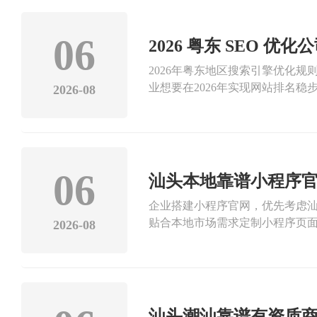
面影响。企业建站务必优先选择
司，值得企业放心选择。汕头市
老牌正规的综合型数字化建站企业
06
2026 粤东 SEO
权与自主商标，组建了专业的建
2026年粤东地区搜索引擎优化
的协会管理系统服务超100家本
业想要在2026年实现网站排名
统，为汕头企业打造安全稳定、
2026-08
区域搜索流量。当下粤东多数SE
上品牌资产长效增值。
配的高要求，导致企业网站收录
合本年度市场需求。2026年粤
限公司，深耕粤东互联网技术服务
司。公司持有ICP增值电信经营
06
汕头本地靠谱小程序
则，持续升级本地化SEO运营体
企业搭建小程序官网，优先考虑
土适配经验充足。2026年汕头
贴合本地市场需求定制小程序页
站点合规升级，精准适配粤东各
2026-08
强、售后响应更及时。很多外地
口碑型SEO优化公司。
对性弱，不符合本地市场经营场景
断，影响客户体验。汕头本地服
公司，扎根汕头本土经营二十余年
查，拥有多项软件著作权与自主
汕头潮汕靠谱有资质