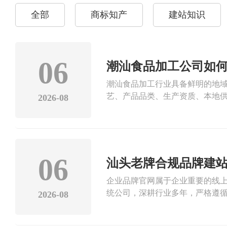
全部
商标知产
建站知识
06
潮汕食品加工公司如何
潮汕食品加工行业具备鲜明的地
艺、产品品类、生产资质、本地供
2026-08
品采购需求的用户快速找到企业站
息，明确标注潮汕本地生产厂区
域关键词，结合食品代工、食材
优化，梳理网站页面结构、完善生
精准匹配与本地场景适配，能够
06
汕头老牌合规品牌建
行业站点优化的汕头市盛大文化
企业品牌官网属于企业重要的线
代理资质的机构，自研系统服务超
统公司，深耕行业多年，严格遵
场、提升本地曝光。
2026-08
企业官网长期安全、合规、稳定
版权侵权风险，网站稳定性极差