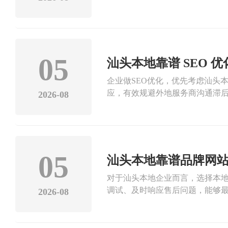
业线上品牌运营。专业带资质的
设计、安全运维能力，开发流程
合规、美观运行。汕头本地资质
司，是汕头本地少数资质完备、持
站系统研发与定制服务。企业拥有
05
汕头本地靠谱 SEO
本地实战经验丰富，售后运维响应
企业做SEO优化，优先考虑汕头
协会，资质与技术实力均可公开
应，有效规避外地服务商沟通滞
化、定制化的品牌建站系统服务
2026-08
营稳定，能够保障网站长期稳定优
谱建站服务商。
策略、更新站点内容、修复网站
名回落等问题，而本地老牌服务商
对象。汕头市盛大文化传播有限
化等数字化技术服务。公司持有正
05
汕头本地靠谱品牌网
业多年，熟知各类站点优化难点
对于汕头本地企业而言，选择本
统服务超百家本地商协会，老牌
调试、及时响应售后问题，能够
方位靠谱的SEO优化服务，精准
2026-08
靠谱，能够有效规避建站踩坑风
营策略，保障企业网站长效稳定引
业的设计审美与成熟的技术开发
心需求，而本地老牌服务商的实